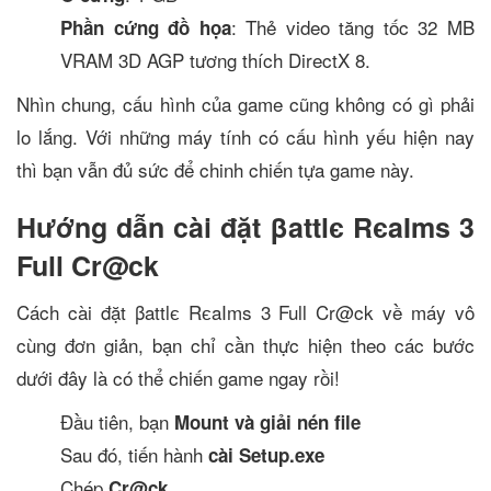
: Thẻ video tăng tốc 32 MB
Phần cứng đồ họa
VRAM 3D AGP tương thích DirectX 8.
Nhìn chung, cấu hình của game cũng không có gì phải
lo lắng. Với những máy tính có cấu hình yếu hiện nay
thì bạn vẫn đủ sức để chinh chiến tựa game này.
Hướng dẫn cài đặt βattlє RєaIms 3
Full Cr@ck
Cách cài đặt βattlє RєaIms 3 Full Cr@ck về máy vô
cùng đơn giản, bạn chỉ cần thực hiện theo các bước
dưới đây là có thể chiến game ngay rồi!
Đầu tiên, bạn
Mount và giải nén file
Sau đó, tiến hành
cài Setup.exe
Chép
Cr@ck