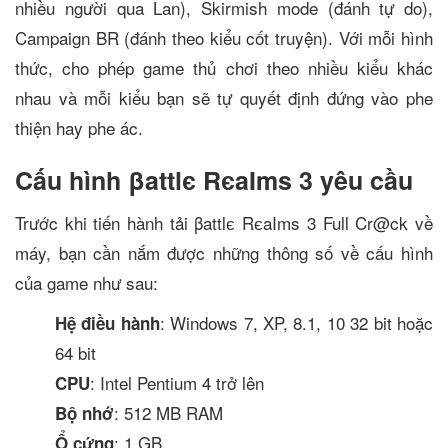
nhiều người qua Lan), Skirmish mode (đánh tự do),
Campaign BR (đánh theo kiểu cốt truyện). Với mỗi hình
thức, cho phép game thủ chơi theo nhiều kiểu khác
nhau và mỗi kiểu bạn sẽ tự quyết định đứng vào phe
thiện hay phe ác.
Cấu hình βattlє RєaIms 3 yêu cầu
Trước khi tiến hành tải βattlє RєaIms 3 Full Cr@ck về
máy, bạn cần nắm được những thông số về cấu hình
của game như sau:
: Windows 7, XP, 8.1, 10 32 bit hoặc
Hệ điều hành
64 bit
: Intel Pentium 4 trở lên
CPU
: 512 MB RAM
Bộ nhớ
: 1 GB
Ổ cứng