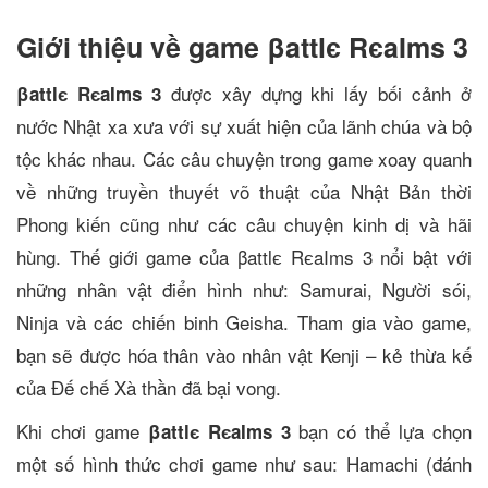
Giới thiệu về game βattlє RєaIms 3
được xây dựng khi lấy bối cảnh ở
βattlє RєaIms 3
nước Nhật xa xưa với sự xuất hiện của lãnh chúa và bộ
tộc khác nhau. Các câu chuyện trong game xoay quanh
về những truyền thuyết võ thuật của Nhật Bản thời
Phong kiến cũng như các câu chuyện kinh dị và hãi
hùng. Thế giới game của βattlє RєaIms 3 nổi bật với
những nhân vật điển hình như: Samurai, Người sói,
Ninja và các chiến binh Geisha. Tham gia vào game,
bạn sẽ được hóa thân vào nhân vật Kenji – kẻ thừa kế
của Đế chế Xà thần đã bại vong.
Khi chơi game
bạn có thể lựa chọn
βattlє RєaIms 3
một số hình thức chơi game như sau: Hamachi (đánh