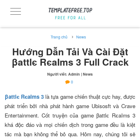
Trang chủ
News
Hướng Dẫn Tải Và Cài Đặt
βattlє RєaIms 3 Full Crack
Người viết: Admin
| News
0
là tựa game chiến thuật cực hay, được
βattlє RєaIms 3
phát triển bởi nhà phát hành game Ubisosft và Crave
Entertainment. Cốt truyện của game βattlє RєaIms 3
khá độc đáo và mọi chiến dịch trong game đều là kiệt
tác mà bạn không thể bỏ qua. Hôm nay, chúng tôi sẽ