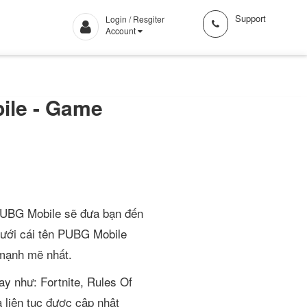
Support
Login / Resgiter
Account
ile - Game
 PUBG Mobile sẽ đưa bạn đến
ưới cái tên
PUBG Mobile
 mạnh mẽ nhất.
y như: Fortnite, Rules Of
 liên tục được cập nhật