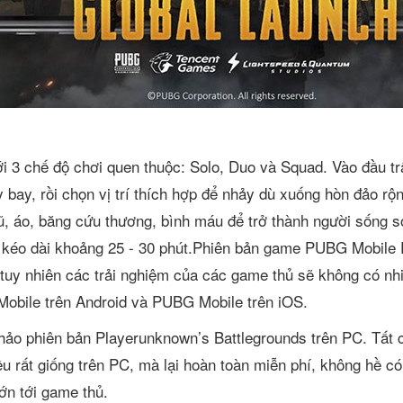
i 3 chế độ chơi quen thuộc: Solo, Duo và Squad. Vào đầu t
bay, rồi chọn vị trí thích hợp để nhảy dù xuống hòn đảo rộn
ũ, áo, băng cứu thương, bình máu để trở thành người sống s
kéo dài khoảng 25 - 30 phút.Phiên bản game PUBG Mobile 
 tuy nhiên các trải nghiệm của các game thủ sẽ không có nh
obile trên Android và PUBG Mobile trên iOS.
 hảo phiên bản Playerunknown’s Battlegrounds trên PC. Tất 
ều rất giống trên PC, mà lại hoàn toàn miễn phí, không hề có
lớn tới game thủ.