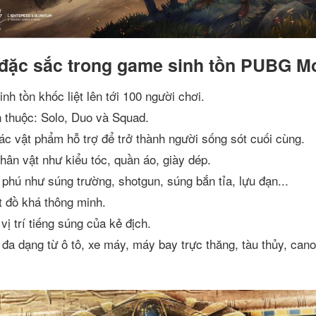
đặc sắc trong game sinh tồn PUBG Mo
nh tồn khốc liệt lên tới 100 người chơi.
n thuộc: Solo, Duo và Squad.
ác vật phẩm hỗ trợ để trở thành người sống sót cuối cùng.
hân vật như kiểu tóc, quần áo, giày dép.
phú như súng trường, shotgun, súng bắn tỉa, lựu đạn...
t đồ khá thông minh.
vị trí tiếng súng của kẻ địch.
đa dạng từ ô tô, xe máy, máy bay trực thăng, tàu thủy, cano.