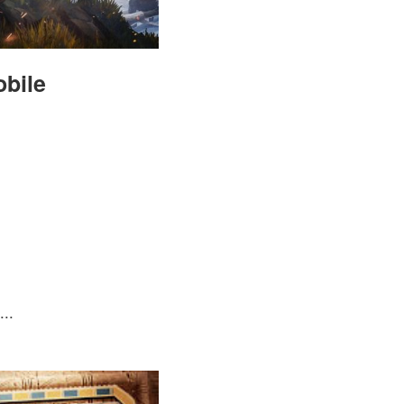
bile
..