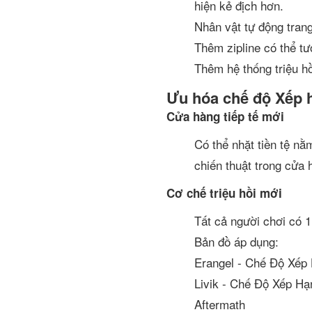
hiện kẻ địch hơn.
Nhân vật tự động trang
Thêm zipline có thể tư
Thêm hệ thống triệu hồi
Ưu hóa chế độ Xếp 
Cửa hàng tiếp tế mới
Có thể nhặt tiền tệ nằ
chiến thuật trong cửa 
Cơ chế triệu hồi mới
Tất cả người chơi có 1 
Bản đồ áp dụng:
Erangel - Chế Độ Xếp
Livik - Chế Độ Xếp H
Aftermath