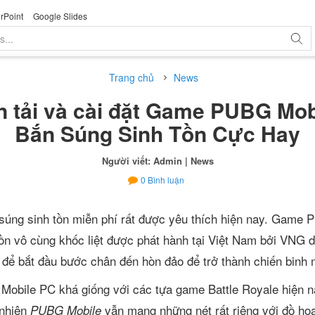
rPoint
Google Slides
Trang chủ
News
 tải và cài đặt Game PUBG Mob
Bắn Súng Sinh Tồn Cực Hay
Người viết: Admin
| News
0
Bình luận
súng sinh tồn miễn phí rất được yêu thích hiện nay. Game
ồn vô cùng khốc liệt được phát hành tại Việt Nam bởi VNG d
ể bắt đầu bước chân đến hòn đảo để trở thành chiến binh
bile PC khá giống với các tựa game Battle Royale hiện na
 nhiên
vẫn mang những nét rất riêng với đồ họa
PUBG Mobile